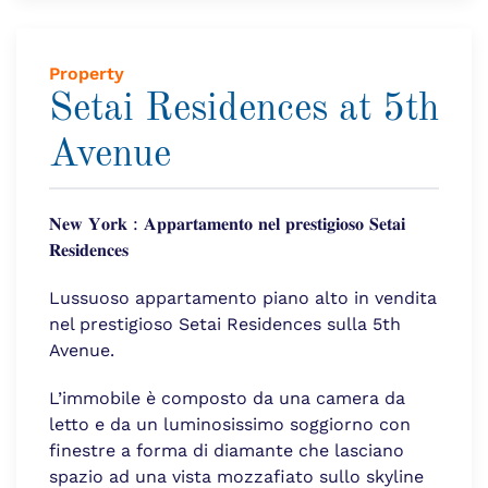
Property
Setai Residences at 5th
Avenue
𝐍𝐞𝐰 𝐘𝐨𝐫𝐤 : 𝐀𝐩𝐩𝐚𝐫𝐭𝐚𝐦𝐞𝐧𝐭𝐨 𝐧𝐞𝐥 𝐩𝐫𝐞𝐬𝐭𝐢𝐠𝐢𝐨𝐬𝐨 𝐒𝐞𝐭𝐚𝐢
𝐑𝐞𝐬𝐢𝐝𝐞𝐧𝐜𝐞𝐬
Lussuoso appartamento piano alto in vendita
nel prestigioso Setai Residences sulla 5th
Avenue.
L’immobile è composto da una camera da
letto e da un luminosissimo soggiorno con
finestre a forma di diamante che lasciano
spazio ad una vista mozzafiato sullo skyline